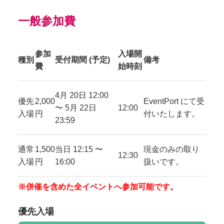
一般参加費
参加
入場開
種別
受付期間 (予定)
備考
費
始時刻
4月 20日 12:00
優先
2,000
EventPort にて受
〜 5月 22日
12:00
入場
円
付いたします。
23:59
通常
1,500
当日 12:15 〜
現金のみの取り
12:30
入場
円
16:00
扱いです。
※併催を含めた全イベントへ参加可能です。
優先入場