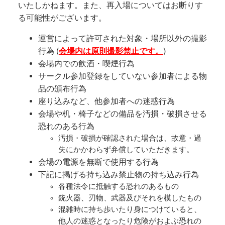
いたしかねます。また、再入場についてはお断りす
る可能性がございます。
運営によって許可された対象・場所以外の撮影
行為 (
会場内は原則撮影禁止です。
)
会場内での飲酒・喫煙行為
サークル参加登録をしていない参加者による物
品の頒布行為
座り込みなど、他参加者への迷惑行為
会場や机・椅子などの備品を汚損・破損させる
恐れのある行為
汚損・破損が確認された場合は、故意・過
失にかかわらず弁償していただきます。
会場の電源を無断で使用する行為
下記に掲げる持ち込み禁止物の持ち込み行為
各種法令に抵触する恐れのあるもの
銃火器、刃物、武器及びそれを模したもの
混雑時に持ち歩いたり身につけていると、
他人の迷惑となったり危険がおよぶ恐れの